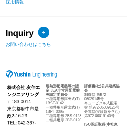
採用情報
Inquiry
お問い合わせはこちら
耐熱形配電盤等の認
評価書(社)公共建築協
株式会社 友伸エ
定 JEA非常用配電盤
会
ンジニアリング
等認定委員会
制御盤 第972-
一種専用形露出式(T)
06029145号
〒183-0014
1BST-0142
キュービクル式配電
一種共用形露出式(T)
盤 第972-06039126号
東京都府中市是
1BPT-0095
分電盤(実験盤を含む)
政2-16-23
二種専用形 2BS-0128
第972-06019140号
二種共用形 2BP-0120
TEL: 042-367-
ISO認証取得(本社東