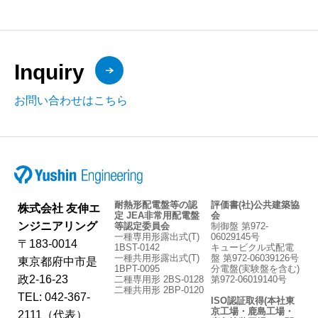
Inquiry
お問い合わせはこちら
耐熱形配電盤等の認
評価書(社)公共建築協
株式会社 友伸エ
定 JEA非常用配電盤
会
ンジニアリング
等認定委員会
制御盤 第972-
一種専用形露出式(T)
06029145号
〒183-0014
1BST-0142
キュービクル式配電
一種共用形露出式(T)
盤 第972-06039126号
東京都府中市是
1BPT-0095
分電盤(実験盤を含む)
政2-16-23
二種専用形 2BS-0128
第972-06019140号
二種共用形 2BP-0120
TEL: 042-367-
ISO認証取得(本社東
京工場・鹿島工場・
2111（代表）